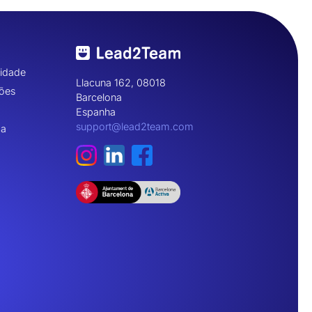
cidade
Llacuna 162, 08018
ões
Barcelona
Espanha
support@lead2team.com
ma