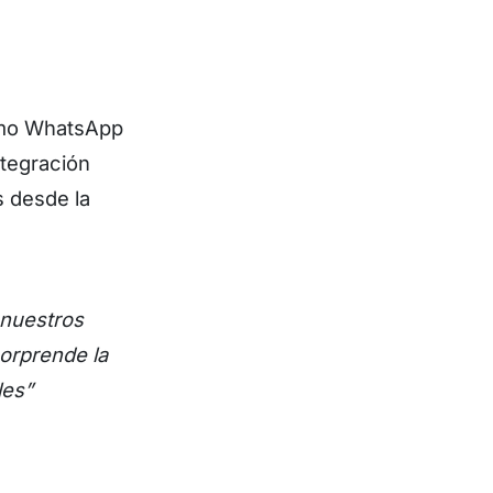
omo WhatsApp
ntegración
s desde la
 nuestros
sorprende la
les”
.