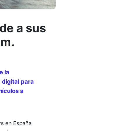
de a sus
am.
e la
digital para
hículos a
ers en España