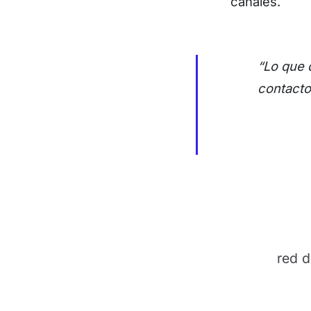
canales.
“Lo que 
contacto
red 