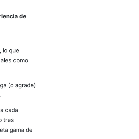
riencia de
 lo que
anales como
nga (o agrade)
s.
ra cada
 tres
leta gama de