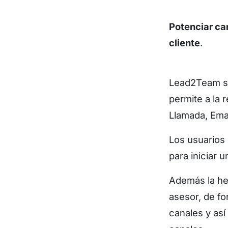
Potenciar ca
cliente
.
Lead2Team se
permite a la 
Llamada, Ema
Los usuarios 
para iniciar 
Además la her
asesor, de f
canales y as