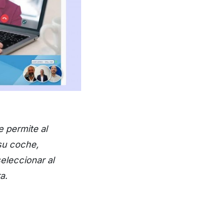
e permite al
su coche,
seleccionar al
a.