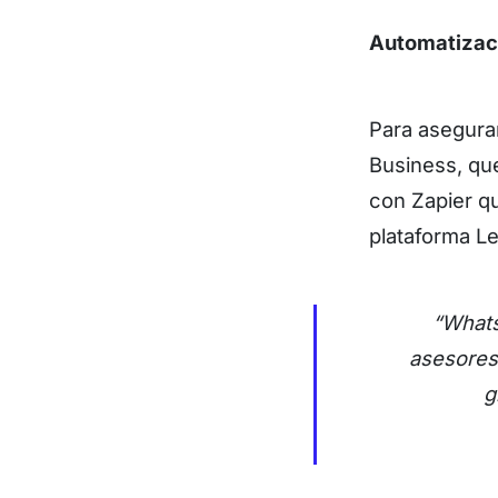
Automatizaci
Para asegura
Business, que
con Zapier q
plataforma L
“Whats
asesores 
g