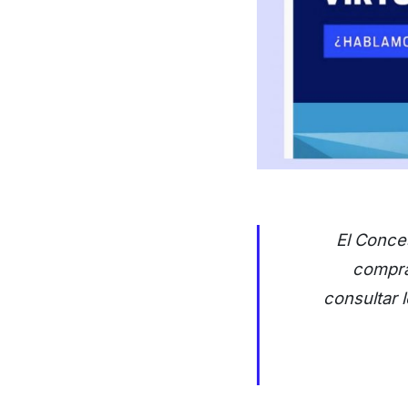
El Conces
compra
consultar l