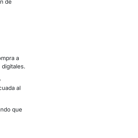
ón de
compra a
digitales.
o
cuada al
tando que